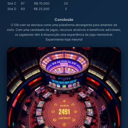
Slot C
97
R$ 70.000
20
Slot D
93
R$ 25.000
5
Conclusão
O 59r.com se destaca como uma plataforma abrangente para amantes de
slots. Com uma variedade de jogos, recursos atrativos e benefícios adicionais,
os jogadores têm à disposição uma experiência de jogo memorável.
Experimente hoje mesmo!