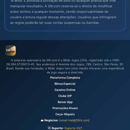
18 anos. É proibida a utilização de bots ou qualquer prática que vise
manipular resultados. A 59r.com reserva-se o direito de modificar
estes termos a qualquer momento, sendo responsabilidade do
usuário a leitura regular dessas alterações. Usuários que infringirem
as regras poderão ter suas contas suspensas ou banidas.
A empresa operadora da 59r.com é a Rêde Jogos LTDA, registrada sob o CNPJ
28.394.572/9013-45. Seu endereço é Avenida dos Jogos, 789, Centro, São Paulo, SP,
Brasil. Desde sua fundação, a Rêde Jogos tem como missão oferecer uma experiência
de jogo segura e divertida.
Plataforma Completa
Bônus Especial
Cassino Online
Clube VIP
Baixar App
Promoções Atuais
Caça-Níqueis
💼
Negócios:
[email
mail@59rk.com
]
🆘
Suporte:
Suporte 24/7